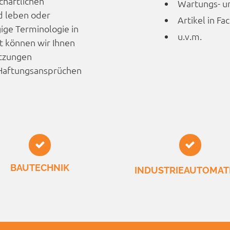
chaftlichen
Wartungs- un
d leben oder
Artikel in Fa
gige Terminologie in
u.v.m.
t können wir Ihnen
etzungen
r Haftungs­ansprüchen
BAUTECHNIK
INDUSTRIE­AUTOMAT