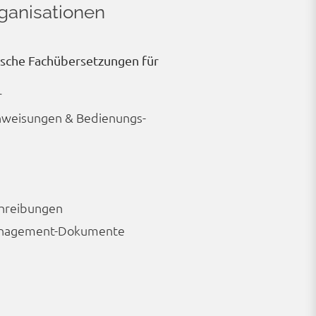
ganisationen
ische Fachübersetzungen für
r
nweisungen & Bedienungs­
chreibungen
management-Dokumente