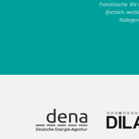
ersetzungen zügig und in gewünschter
Französische. Wir 
n Team.”
(fachlich, werb
Kollegen
& CO. KG, FREIBURG