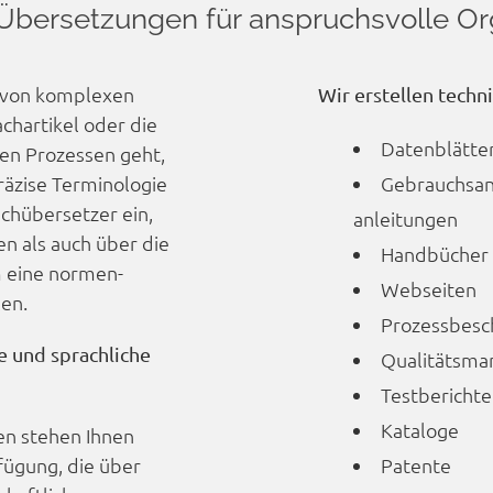
Übersetz­ungen für anspruchs­volle Or
 von komplexen
Wir erstellen techn
chartikel oder die
Datenblätte
en Prozessen geht,
äzise Terminologie
Gebrauchs­a
achübersetzer ein,
anleitungen
en als auch über die
Handbücher
m eine normen­
Webseiten
len.
Prozess­bes
he und sprachliche
Qualitäts­
Testberichte
Kataloge
en stehen Ihnen
fügung, die über
Patente