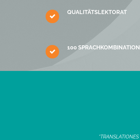
QUALITÄTS­LEKTORAT
100 SPRACH­KOMBINATIO
r gern auf den zuverlässigen Service von
“TRANSLATIONES üb