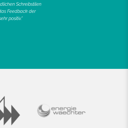
fachwissenschaftlicher Publikationen.
dlichen Schreibstilen
h das Feedback der
hr positiv.”
SONJA ROSENBERG, W. BE