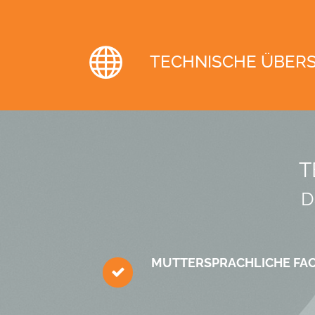
TECHNISCHE ÜBER
T
D
MUTTER­SPRACH­LICHE FA