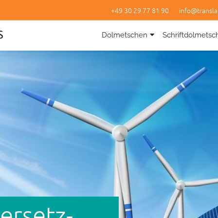
+49 30 29 77 81 90
info@transla
Dolmetschen
Schriftdolmetsc
ersetz­