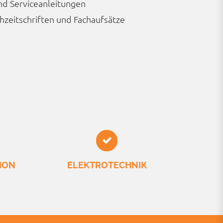
d Service­anleitungen
ch­zeit­schriften und Fach­aufsätze
ION
ELEKTRO­TECHNIK