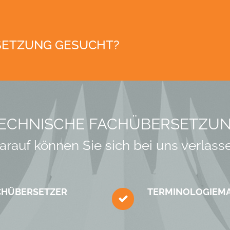
SETZUNG GESUCHT?
ECHNISCHE FACH­ÜBERSETZU
arauf können Sie sich bei uns verlass
CH­ÜBERSETZER
TERMINOLOGIE­