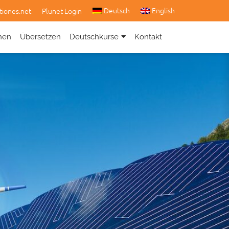
Deutsch
English
tiones.net
Plunet Login
hen
Übersetzen
Deutschkurse
Kontakt