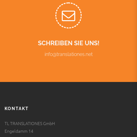
SCHREIBEN SIE UNS!
info@translationes.net
KONTAKT
TL TRANSLATIONES GmbH
Engeldamm 14
10179 Berlin
Tel:
030 29 77 81 90
E-Mail:
info@translationes.net