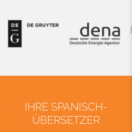
IHRE SPANISCH-
ÜBERSETZER
Seit 15 Jahren unterstützen wir
Unternehmen und
Verbände bundesweit als Übersetzer für
Deutsch und Spanisch.