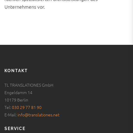
Unternehmens vor.
KONTAKT
TL TRANSLATIONES GmbH
Engeldamm 14
10179 Berlin
Tel:
030 29 77 81 90
E-Mail:
info@translationes.net
SERVICE