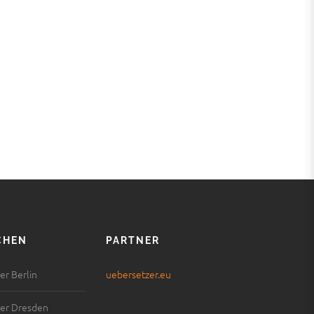
CHEN
PARTNER
r Berlin
uebersetzer.eu
er Dresden