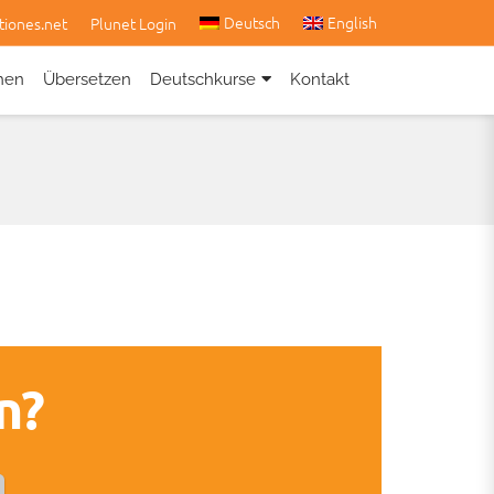
Deutsch
English
tiones.net
Plunet Login
hen
Übersetzen
Deutschkurse
Kontakt
n?