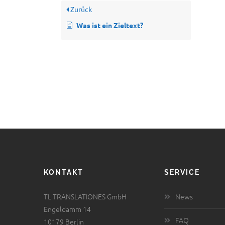
Zurück
Was ist ein Zieltext?
KONTAKT
SERVICE
TL TRANSLATIONES GmbH
News
Engeldamm 14
FAQ
10179 Berlin