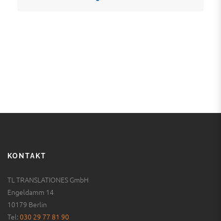
KONTAKT
TL TRANSLATIONES GmbH
Engeldamm 14
10179 Berlin
Tel:
030 29 77 81 90